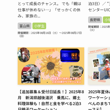
とって成長のチャンス。 でも「親は
泊3日〉／ 
仕事が休めない…」「せっかくの休
センターUIC
み、家族の...
長野県
小
富山県
小学生
開催期間：2025年
（火）
開催期間：2025年08月16日（土）～2025年08月17日
（日）
【追加募集＆受付日延長！】2025年8
2025年夏
月 新潟県越後湯沢 乗馬に、郷土
ワーケーシ
料理体験も！自然と食を学べる2泊3
ぺんのまち
日親子ワーケーション
ース④】