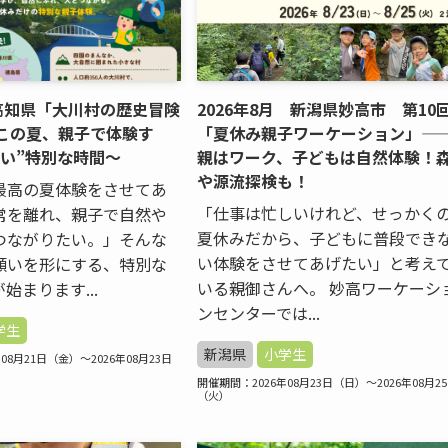
月高知県「大川村の歴史冒険
2026年8月 新潟県妙高市 第10
～この夏、親子で体験す
「夏休み親子ワーケーション」—
ない”特別な時間～
親はワーク、子どもは自然体験！
や源流探検も！
最高の夏体験をさせてあ
「仕事は忙しいけれど、せっかく
常を離れ、親子で自然や
夏休みだから、子どもに普段でき
つながりたい。」そんな
い体験をさせてあげたい」と考え
願いを形にする、特別な
いる親御さんへ。 妙高ワーケーシ
始まります...
ンセンターでは...
学生
新潟県
小学生
08月21日（金）～2026年08月23日
開催期間：2026年08月23日（日）～2026年08月2
（火）