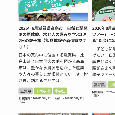
2026年8月滋賀県高島市 自然と琵琶
2026年8
湖の原体験、水と人の営みを学ぶ1泊
ツアー」 
2日の親子旅【飯盒体験や酒造家訪問
る“都会に
も！】
「子どもに
日本の真ん中に位置する滋賀県、比
げたい。日
良山系と日本最大の湖を預かる高島
歴史と深く
市は、豊かな水資源を活かした産業
親御さまの
や人々の暮らしが根付いています。皆
親子ツアーが
さまが訪れるエリアは...
高知県
小
滋賀県
未就学児
小学生
開催期間：2026年
（日）
開催期間：2026年08月21日（金）～2026年08月22日
（土）