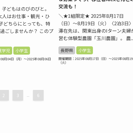
交流も！
、子どもはのびのびと。
＼★1組限定★ 2025年8月17日
大人はお仕事・観光・ひ
（日）〜8月19日（火）〈2泊3日
親子どちらにとっても、特
滞在先は、関東出身のIターン夫婦
を過ごしませんか？ このプ
営む体験型農園「玉川農園」。 農..
長野県
小学生
就学児
小学生
開催期間：2025年08月17日（日）～2025年08月1
08月04日（月）～2025年08月06日
（火）
2
3
...
6