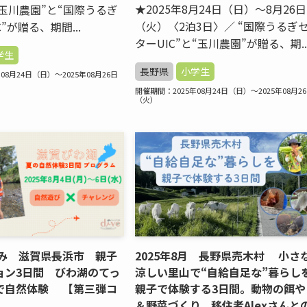
★2025年8月24日（日）〜8月26日
“玉川農園”と“国際うるぎ
（火）〈2泊3日〉／ “国際うるぎ
”が贈る、期間...
ターUIC”と“玉川農園”が贈る、期..
学生
長野県
小学生
08月24日（日）～2025年08月26日
開催期間：2025年08月24日（日）～2025年08月2
（火）
休み 滋賀県長浜市 親子
2025年8月 長野県売木村 小さ
ョン3日間 びわ湖のてっ
涼しい里山で“自給自足な”暮らし
で自然体験 【第三弾コ
親子で体験する3日間。動物の餌や
＆野菜づくり、移住者Alexさんと