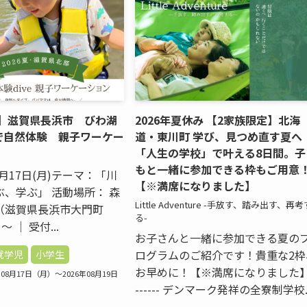
夏】滋賀県長浜市 びわ湖
2026年夏休み 【2家族限定】北海
で自然体験 親子ワーケー
道・東川町 学び、見つめ直す夏へ
「人生の学校」で叶える8日間。子
もと一緒に参加できる枠もご用意
8月17日(月)テーマ：「川
【※満席になりました】
、学ぶ」 活動場所： 森
Little Adventure -手放す、踏み出す、再考
（滋賀県長浜市大門町
る-
 〜 ｜ 受付...
お子さんと一緒に参加できる夏の
ログラムのご紹介です！貴重な2枠
就学児
小学生
お早めに！【※満席になりました】
08月17日（月）～2026年08月19日
------ デンマーク発祥の全寮制学校..