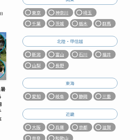
東京
神奈川
埼玉
6日
千葉
茨城
栃木
群馬
北陸・甲信越
新潟
富山
石川
福井
山梨
長野
東海
猛暑
あ
愛知
岐阜
静岡
三重
自
テ
近畿
体
大阪
兵庫
京都
滋賀
奈良
和歌山