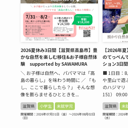
2026夏休み3日間【滋賀県高島市】豊
【2026年
かな自然を楽しむ移住&お子様自然体
のてっぺん
験 supported by SAWAMURA
ション3日間
＼ お子様は自然へ、パパママは「高
■ 1日目：
島の暮らし」を味わう時間に ／ 「も
や里山で遊ぶ
し、ここで暮らしたら？」 そんな想
のハジマリ
像を膨らませるひとときを...
151） 09:00
滋賀県
小学生
未就学児
滋賀県
未
開催期間：2026年07月31日（金）～2026年08月02日
開催期間：2026年
（日）
（水）