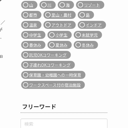
山
川
海
リゾート
都市
里山・農村
島
〉／
温泉
アウトドア
インドア
が
中学生
小学生
未就学児
.
春休み
夏休み
冬休み
託児OKコワーキング
9日
子連れOKコワーキング
保育園・幼稚園への一時保育
ワークスペース付の宿泊施設
フリーワード