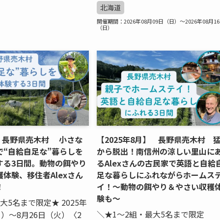
北海道
開催期間：2026年08月09日（日）～2026年08月1
（日）
月 長野県売木村 小さな
【2025年8月】 長野県売木村 
で“自給自足な”暮らしを
から脱出！南信州の涼しい里山に
する3日間。動物の餌やり
るAlexさんの古民家で英語と自給
体験、移住者Alexさん
足な暮らしにふれながらホームス
！
イ！〜動物の餌やり＆やさい収穫
験も〜
大5名まで限定★ 2025年
＼★1〜2組・最大5名まで限定
日）〜8月26日（火）〈2