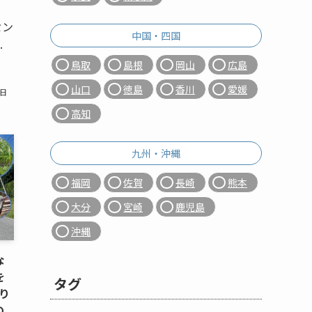
セン
中国・四国
.
鳥取
島根
岡山
広島
山口
徳島
香川
愛媛
6日
高知
九州・沖縄
福岡
佐賀
長崎
熊本
大分
宮崎
鹿児島
沖縄
な
を
タグ
り
の