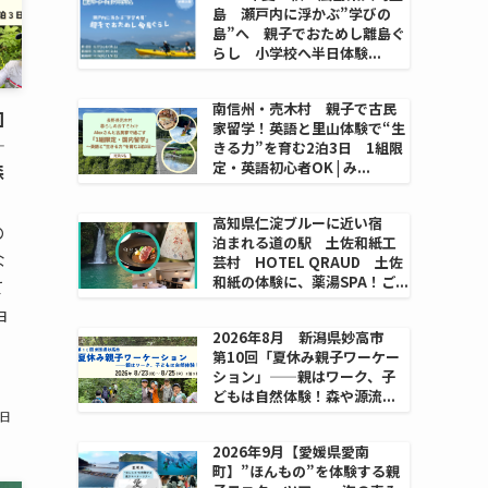
島 瀬戸内に浮かぶ”学びの
島”へ 親子でおためし離島ぐ
らし 小学校へ半日体験...
南信州・売木村 親子で古民
回
家留学！英語と里山体験で“生
—
きる力”を育む2泊3日 1組限
定・英語初心者OK | み...
森
高知県仁淀ブルーに近い宿
の
泊まれる道の駅 土佐和紙工
な
芸村 HOTEL QRAUD 土佐
和紙の体験に、薬湯SPA！ご...
て
ョ
2026年8月 新潟県妙高市
第10回「夏休み親子ワーケー
ション」——親はワーク、子
どもは自然体験！森や源流...
5日
2026年9月【愛媛県愛南
町】”ほんもの”を体験する親