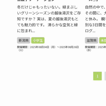
冬だけじゃもったいない。緑まぶし
自然の中で
いグリーンシーズンの越後湯沢をご存
その間に、
知ですか？ 実は、夏の越後湯沢もと
と休み。 
ても魅力的です。 清らかな空気と緑
別な3日間
に包まれ...
ログ...
新潟県
小学生
滋賀県
未
開催期間：2025年08月04日（月）～2025年08月26日
開催期間：2025年
（火）
（水）
1