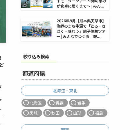
子モニターツアー 〜海の恵み
が食卓に届くまで〜 | みん...
2026年9月【熊本県天草市】
漁師のまち牛深で「とる・さ
ばく・味わう」親子体験ツア
ー | みんなでつくる「親...
絞り込み検索
！
ど
！
都道府県
す
北海道・東北
プ
北海道
青森
岩手
、
宮城
秋田
山形
福島
 -
.
関東