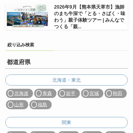
2026年9月【熊本県天草市】漁師
のまち牛深で「とる・さばく・味
わう」親子体験ツアー | みんなで
つくる「親...
絞り込み検索
都道府県
北海道・東北
北海道
青森
岩手
宮城
秋田
山形
福島
関東