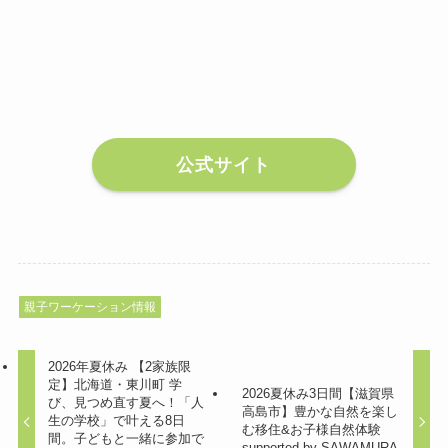
公式サイト
親子ワーケーション情報
2026年夏休み 【2家族限
定】北海道・東川町 学
2026夏休み3日間【滋賀県
び、見つめ直す夏へ！「人
高島市】豊かな自然を楽し
生の学校」で叶える8日
む移住&お子様自然体験
間。子どもと一緒に参加で
supported by SAWAMURA