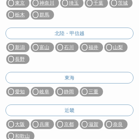
東京
神奈川
埼玉
千葉
茨城
栃木
群馬
北陸・甲信越
新潟
富山
石川
福井
山梨
長野
東海
愛知
岐阜
静岡
三重
近畿
大阪
兵庫
京都
滋賀
奈良
和歌山