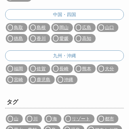
中国・四国
鳥取
島根
岡山
広島
山口
徳島
香川
愛媛
高知
九州・沖縄
福岡
佐賀
長崎
熊本
大分
宮崎
鹿児島
沖縄
タグ
山
川
海
リゾート
都市