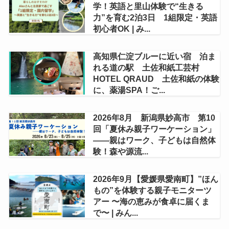
学！英語と里山体験で“生きる
力”を育む2泊3日 1組限定・英語
初心者OK | み...
高知県仁淀ブルーに近い宿 泊ま
れる道の駅 土佐和紙工芸村
HOTEL QRAUD 土佐和紙の体験
に、薬湯SPA！ご...
2026年8月 新潟県妙高市 第10
回「夏休み親子ワーケーション」
——親はワーク、子どもは自然体
験！森や源流...
2026年9月【愛媛県愛南町】”ほん
もの”を体験する親子モニターツ
アー 〜海の恵みが食卓に届くま
で〜 | みん...