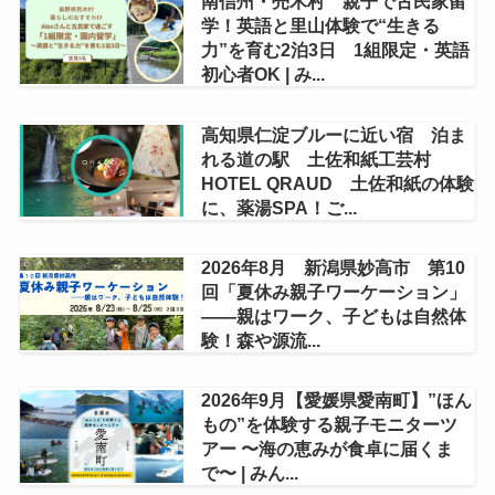
南信州・売木村 親子で古民家留
学！英語と里山体験で“生きる
力”を育む2泊3日 1組限定・英語
初心者OK | み...
高知県仁淀ブルーに近い宿 泊ま
れる道の駅 土佐和紙工芸村
HOTEL QRAUD 土佐和紙の体験
に、薬湯SPA！ご...
2026年8月 新潟県妙高市 第10
回「夏休み親子ワーケーション」
——親はワーク、子どもは自然体
験！森や源流...
2026年9月【愛媛県愛南町】”ほん
もの”を体験する親子モニターツ
アー 〜海の恵みが食卓に届くま
で〜 | みん...