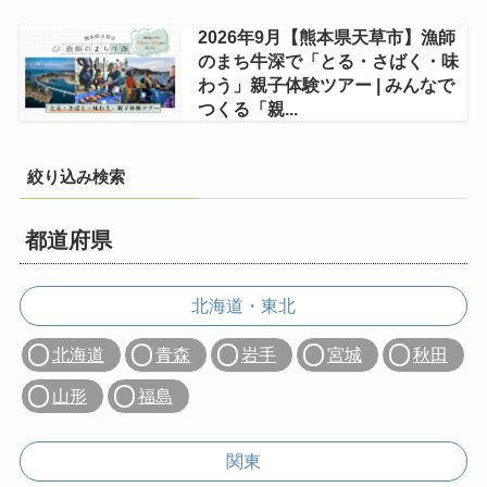
2026年9月【熊本県天草市】漁師
のまち牛深で「とる・さばく・味
わう」親子体験ツアー | みんなで
つくる「親...
絞り込み検索
都道府県
北海道・東北
北海道
青森
岩手
宮城
秋田
山形
福島
関東