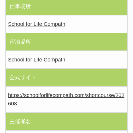
仕事場所
School for Life Compath
宿泊場所
School for Life Compath
公式サイト
https://schoolforlifecompath.com/shortcourse/202
608
主催者名