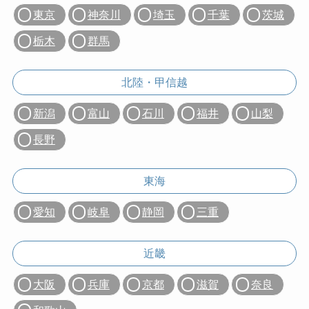
東京
神奈川
埼玉
千葉
茨城
栃木
群馬
北陸・甲信越
新潟
富山
石川
福井
山梨
長野
東海
愛知
岐阜
静岡
三重
近畿
大阪
兵庫
京都
滋賀
奈良