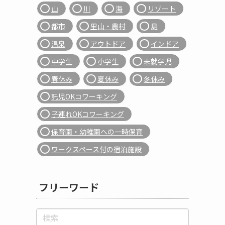
山
川
海
リゾート
都市
里山・農村
島
温泉
アウトドア
インドア
中学生
小学生
未就学児
春休み
夏休み
冬休み
託児OKコワーキング
子連れOKコワーキング
保育園・幼稚園への一時保育
ワークスペース付の宿泊施設
フリーワード