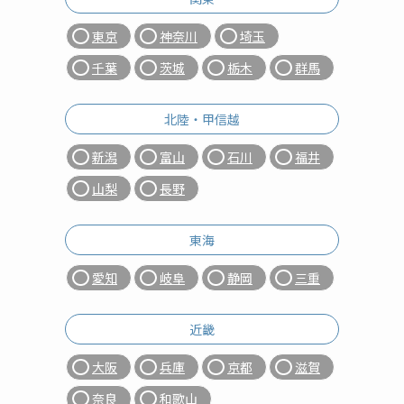
東京
神奈川
埼玉
千葉
茨城
栃木
群馬
北陸・甲信越
新潟
富山
石川
福井
山梨
長野
東海
愛知
岐阜
静岡
三重
近畿
大阪
兵庫
京都
滋賀
奈良
和歌山