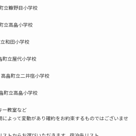
畠町立糠野目小学校
畠町立高畠小学校
町立和田小学校
高畠町立屋代小学校
度 高畠町立二井宿小学校
高畠町立高畠小学校
キー教室など
って変動があり確約をお約束するものではございませ
リストからお選びいただきます。宿泊先リスト