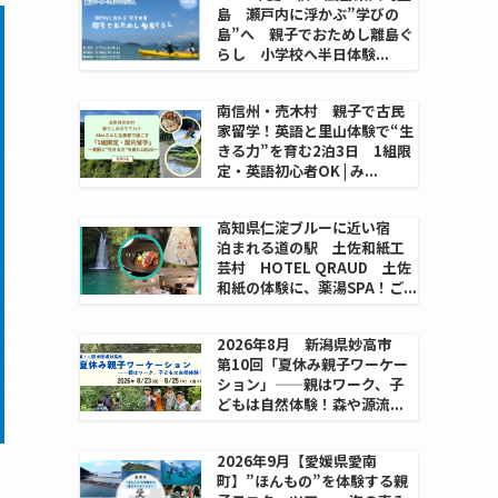
島 瀬戸内に浮かぶ”学びの
島”へ 親子でおためし離島ぐ
らし 小学校へ半日体験...
南信州・売木村 親子で古民
家留学！英語と里山体験で“生
きる力”を育む2泊3日 1組限
定・英語初心者OK | み...
高知県仁淀ブルーに近い宿
泊まれる道の駅 土佐和紙工
芸村 HOTEL QRAUD 土佐
和紙の体験に、薬湯SPA！ご...
2026年8月 新潟県妙高市
第10回「夏休み親子ワーケー
ション」——親はワーク、子
どもは自然体験！森や源流...
2026年9月【愛媛県愛南
町】”ほんもの”を体験する親