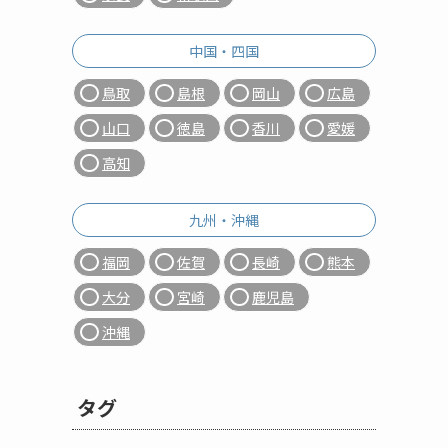
中国・四国
鳥取
島根
岡山
広島
山口
徳島
香川
愛媛
高知
九州・沖縄
福岡
佐賀
長崎
熊本
大分
宮崎
鹿児島
沖縄
タグ