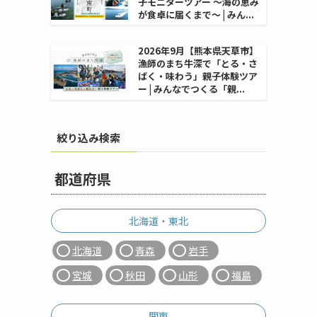
子モニターツアー 〜海の恵み
が食卓に届くまで〜 | みん...
2026年9月【熊本県天草市】
漁師のまち牛深で「とる・さ
ばく・味わう」親子体験ツア
ー | みんなでつくる「親...
絞り込み検索
都道府県
北海道・東北
北海道
青森
岩手
宮城
秋田
山形
福島
関東