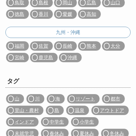
鳥取
島根
岡山
広島
山口
徳島
香川
愛媛
高知
九州・沖縄
福岡
佐賀
長崎
熊本
大分
宮崎
鹿児島
沖縄
タグ
山
川
海
リゾート
都市
里山・農村
島
温泉
アウトドア
インドア
中学生
小学生
未就学児
春休み
夏休み
冬休み