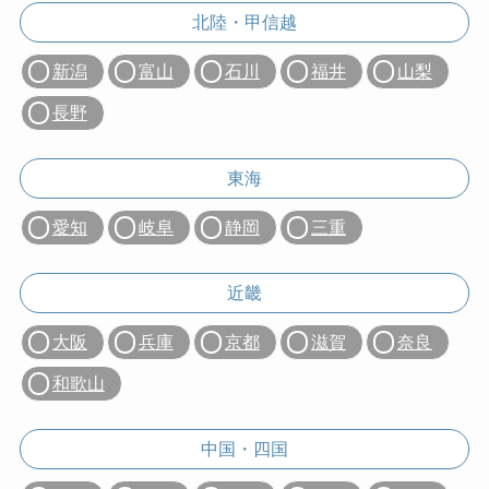
北陸・甲信越
新潟
富山
石川
福井
山梨
長野
東海
愛知
岐阜
静岡
三重
近畿
大阪
兵庫
京都
滋賀
奈良
和歌山
中国・四国