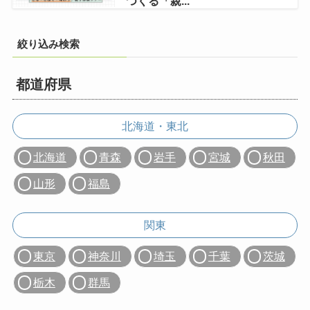
つくる「親...
絞り込み検索
都道府県
北海道・東北
北海道
青森
岩手
宮城
秋田
山形
福島
関東
東京
神奈川
埼玉
千葉
茨城
栃木
群馬