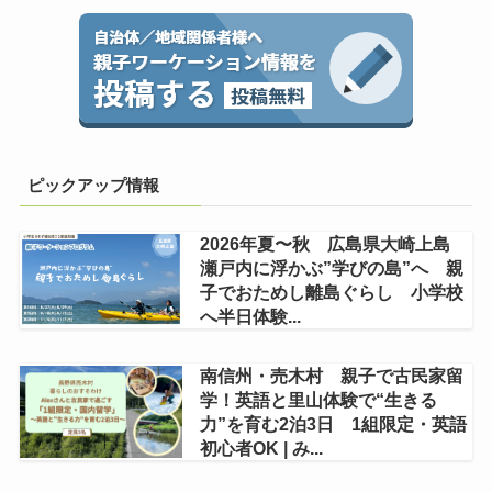
ピックアップ情報
2026年夏〜秋 広島県大崎上島
瀬戸内に浮かぶ”学びの島”へ 親
子でおためし離島ぐらし 小学校
へ半日体験...
南信州・売木村 親子で古民家留
学！英語と里山体験で“生きる
力”を育む2泊3日 1組限定・英語
初心者OK | み...