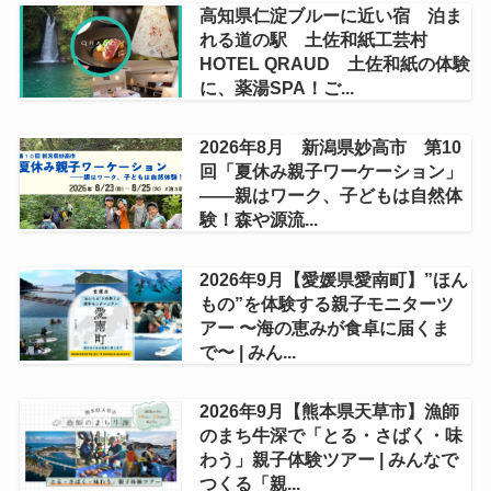
高知県仁淀ブルーに近い宿 泊ま
れる道の駅 土佐和紙工芸村
HOTEL QRAUD 土佐和紙の体験
に、薬湯SPA！ご...
2026年8月 新潟県妙高市 第10
回「夏休み親子ワーケーション」
——親はワーク、子どもは自然体
験！森や源流...
2026年9月【愛媛県愛南町】”ほん
もの”を体験する親子モニターツ
アー 〜海の恵みが食卓に届くま
で〜 | みん...
2026年9月【熊本県天草市】漁師
のまち牛深で「とる・さばく・味
わう」親子体験ツアー | みんなで
つくる「親...