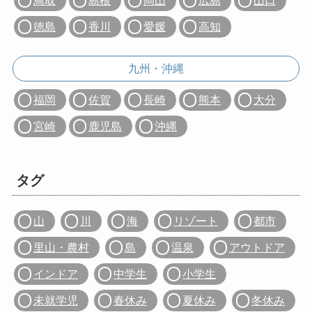
徳島
香川
愛媛
高知
九州・沖縄
福岡
佐賀
長崎
熊本
大分
宮崎
鹿児島
沖縄
タグ
山
川
海
リゾート
都市
里山・農村
島
温泉
アウトドア
インドア
中学生
小学生
未就学児
春休み
夏休み
冬休み