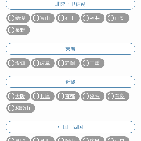
北陸・甲信越
新潟
富山
石川
福井
山梨
長野
東海
愛知
岐阜
静岡
三重
近畿
大阪
兵庫
京都
滋賀
奈良
和歌山
中国・四国
鳥取
島根
岡山
広島
山口