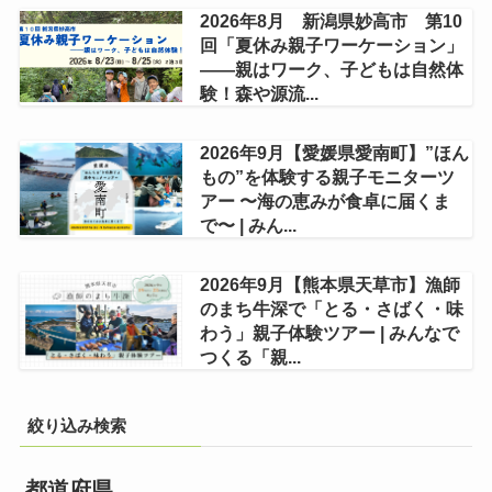
2026年8月 新潟県妙高市 第10
回「夏休み親子ワーケーション」
——親はワーク、子どもは自然体
験！森や源流...
2026年9月【愛媛県愛南町】”ほん
もの”を体験する親子モニターツ
アー 〜海の恵みが食卓に届くま
で〜 | みん...
2026年9月【熊本県天草市】漁師
のまち牛深で「とる・さばく・味
わう」親子体験ツアー | みんなで
つくる「親...
絞り込み検索
都道府県