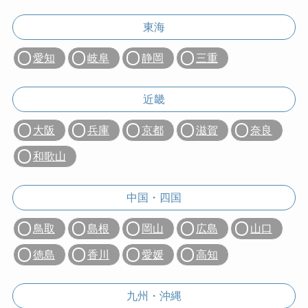
東海
愛知
岐阜
静岡
三重
近畿
大阪
兵庫
京都
滋賀
奈良
和歌山
中国・四国
鳥取
島根
岡山
広島
山口
徳島
香川
愛媛
高知
九州・沖縄