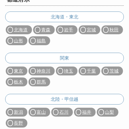
北海道・東北
北海道
青森
岩手
宮城
秋田
山形
福島
関東
東京
神奈川
埼玉
千葉
茨城
栃木
群馬
北陸・甲信越
新潟
富山
石川
福井
山梨
長野