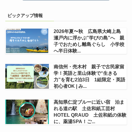
ピックアップ情報
2026年夏〜秋 広島県大崎上島
瀬戸内に浮かぶ”学びの島”へ 親
子でおためし離島ぐらし 小学校
へ半日体験...
南信州・売木村 親子で古民家留
学！英語と里山体験で“生きる
力”を育む2泊3日 1組限定・英語
初心者OK | み...
高知県仁淀ブルーに近い宿 泊ま
れる道の駅 土佐和紙工芸村
HOTEL QRAUD 土佐和紙の体験
に、薬湯SPA！ご...