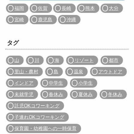
福岡
佐賀
長崎
熊本
大分
宮崎
鹿児島
沖縄
タグ
山
川
海
リゾート
都市
里山・農村
島
温泉
アウトドア
インドア
中学生
小学生
未就学児
春休み
夏休み
冬休み
託児OKコワーキング
子連れOKコワーキング
保育園・幼稚園への一時保育