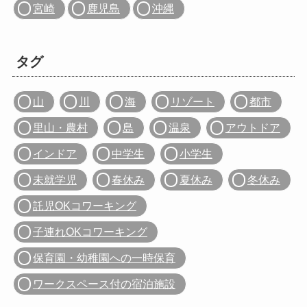
宮崎
鹿児島
沖縄
タグ
山
川
海
リゾート
都市
里山・農村
島
温泉
アウトドア
インドア
中学生
小学生
未就学児
春休み
夏休み
冬休み
託児OKコワーキング
子連れOKコワーキング
保育園・幼稚園への一時保育
ワークスペース付の宿泊施設