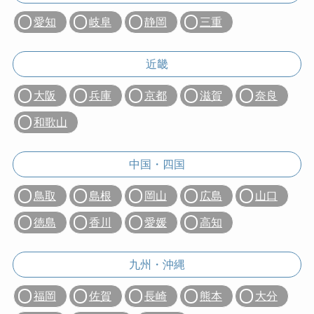
愛知
岐阜
静岡
三重
近畿
大阪
兵庫
京都
滋賀
奈良
和歌山
中国・四国
鳥取
島根
岡山
広島
山口
徳島
香川
愛媛
高知
九州・沖縄
福岡
佐賀
長崎
熊本
大分