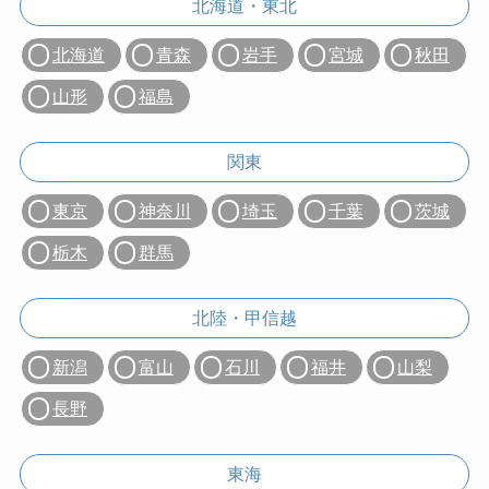
北海道・東北
北海道
青森
岩手
宮城
秋田
山形
福島
関東
東京
神奈川
埼玉
千葉
茨城
栃木
群馬
北陸・甲信越
新潟
富山
石川
福井
山梨
長野
東海