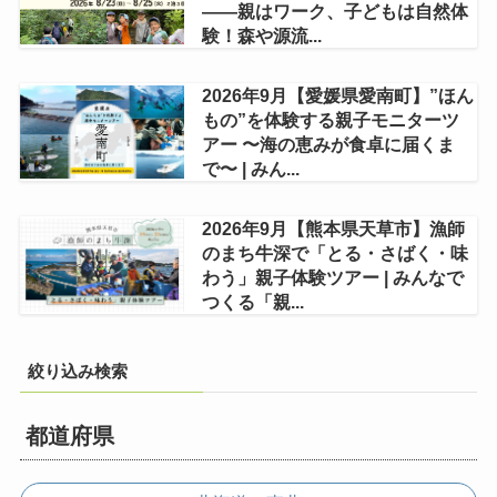
——親はワーク、子どもは自然体
験！森や源流...
2026年9月【愛媛県愛南町】”ほん
もの”を体験する親子モニターツ
アー 〜海の恵みが食卓に届くま
で〜 | みん...
2026年9月【熊本県天草市】漁師
のまち牛深で「とる・さばく・味
わう」親子体験ツアー | みんなで
つくる「親...
絞り込み検索
都道府県