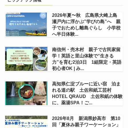
2026年夏〜秋 広島県大崎上島
瀬戸内に浮かぶ”学びの島”へ 親
子でおためし離島ぐらし 小学校
へ半日体験...
南信州・売木村 親子で古民家留
学！英語と里山体験で“生きる
力”を育む2泊3日 1組限定・英語
初心者OK | み...
高知県仁淀ブルーに近い宿 泊ま
れる道の駅 土佐和紙工芸村
HOTEL QRAUD 土佐和紙の体験
に、薬湯SPA！ご...
2026年8月 新潟県妙高市 第10
回「夏休み親子ワーケーション」