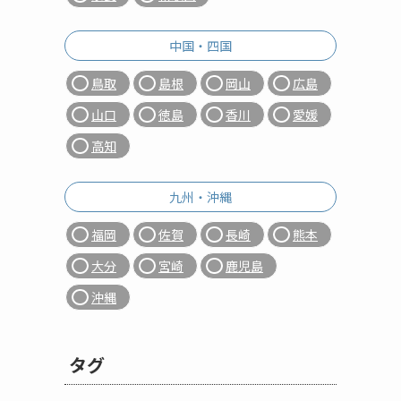
中国・四国
鳥取
島根
岡山
広島
山口
徳島
香川
愛媛
高知
九州・沖縄
福岡
佐賀
長崎
熊本
大分
宮崎
鹿児島
沖縄
タグ