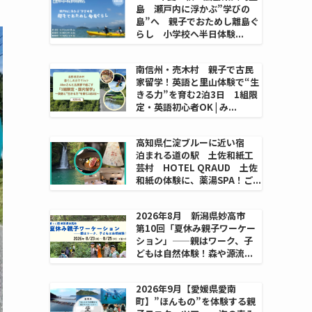
島 瀬戸内に浮かぶ”学びの
島”へ 親子でおためし離島ぐ
らし 小学校へ半日体験...
南信州・売木村 親子で古民
家留学！英語と里山体験で“生
きる力”を育む2泊3日 1組限
定・英語初心者OK | み...
高知県仁淀ブルーに近い宿
泊まれる道の駅 土佐和紙工
芸村 HOTEL QRAUD 土佐
和紙の体験に、薬湯SPA！ご...
2026年8月 新潟県妙高市
第10回「夏休み親子ワーケー
ション」——親はワーク、子
どもは自然体験！森や源流...
2026年9月【愛媛県愛南
町】”ほんもの”を体験する親