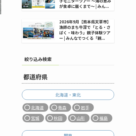
子モニターツアー 〜海の恵み
が食卓に届くまで〜 | みん...
2026年9月【熊本県天草市】
漁師のまち牛深で「とる・さ
ばく・味わう」親子体験ツア
ー | みんなでつくる「親...
絞り込み検索
都道府県
北海道・東北
北海道
青森
岩手
宮城
秋田
山形
福島
関東