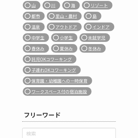
山
川
海
リゾート
都市
里山・農村
島
温泉
アウトドア
インドア
中学生
小学生
未就学児
春休み
夏休み
冬休み
託児OKコワーキング
子連れOKコワーキング
保育園・幼稚園への一時保育
ワークスペース付の宿泊施設
フリーワード