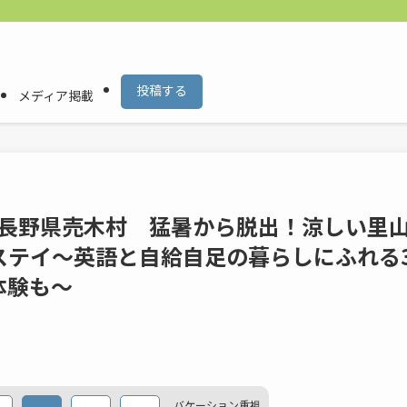
投稿する
メディア掲載
月 長野県売木村 猛暑から脱出！涼しい里
ムステイ〜英語と自給自足の暮らしにふれる
体験も〜
バケーション
重視