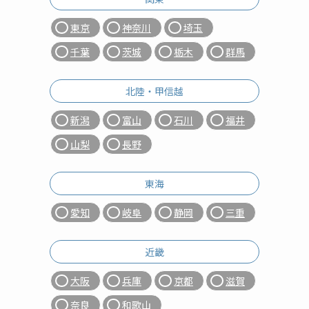
東京
神奈川
埼玉
千葉
茨城
栃木
群馬
北陸・甲信越
新潟
富山
石川
福井
山梨
長野
東海
愛知
岐阜
静岡
三重
近畿
大阪
兵庫
京都
滋賀
奈良
和歌山