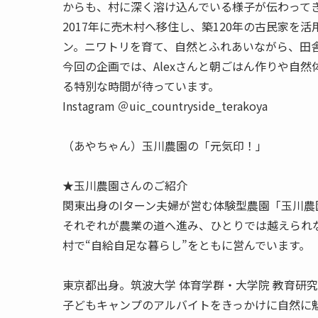
からも、村に深く溶け込んでいる様子が伝わって
2017年に売木村へ移住し、築120年の古民家を
ン。ニワトリを育て、自然とふれあいながら、田
今回の企画では、Alexさんと朝ごはん作りや自
る特別な時間が待っています。
Instagram ＠uic_countryside_terakoya
（あやちゃん）玉川農園の「元気印！」
★玉川農園さんのご紹介
関東出身のIターン夫婦が営む体験型農園「玉川農
それぞれが農業の道へ進み、ひとりでは越えられ
村で“自給自足な暮らし”をともに営んでいます。
東京都出身。筑波大学 体育学群・大学院 教育研
子どもキャンプのアルバイトをきっかけに自然に