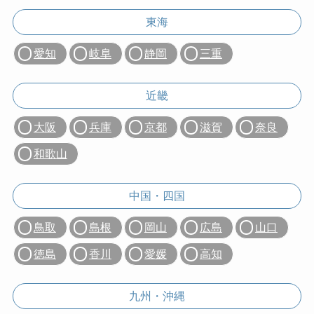
東海
愛知
岐阜
静岡
三重
近畿
大阪
兵庫
京都
滋賀
奈良
和歌山
中国・四国
鳥取
島根
岡山
広島
山口
徳島
香川
愛媛
高知
九州・沖縄