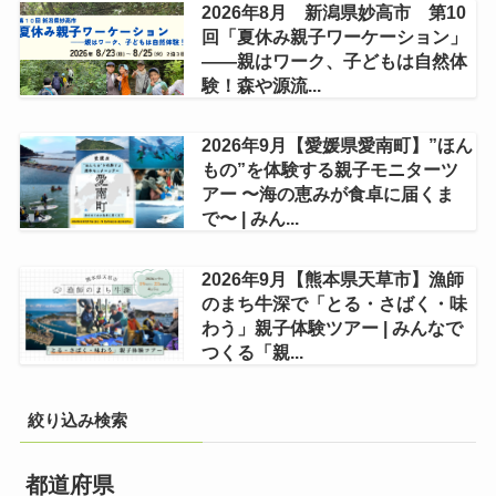
2026年8月 新潟県妙高市 第10
回「夏休み親子ワーケーション」
——親はワーク、子どもは自然体
験！森や源流...
2026年9月【愛媛県愛南町】”ほん
もの”を体験する親子モニターツ
アー 〜海の恵みが食卓に届くま
で〜 | みん...
2026年9月【熊本県天草市】漁師
のまち牛深で「とる・さばく・味
わう」親子体験ツアー | みんなで
つくる「親...
絞り込み検索
都道府県