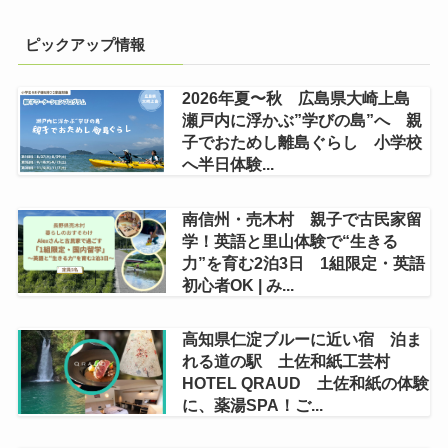
ピックアップ情報
2026年夏〜秋 広島県大崎上島
瀬戸内に浮かぶ”学びの島”へ 親
子でおためし離島ぐらし 小学校
へ半日体験...
南信州・売木村 親子で古民家留
学！英語と里山体験で“生きる
力”を育む2泊3日 1組限定・英語
初心者OK | み...
高知県仁淀ブルーに近い宿 泊ま
れる道の駅 土佐和紙工芸村
HOTEL QRAUD 土佐和紙の体験
に、薬湯SPA！ご...