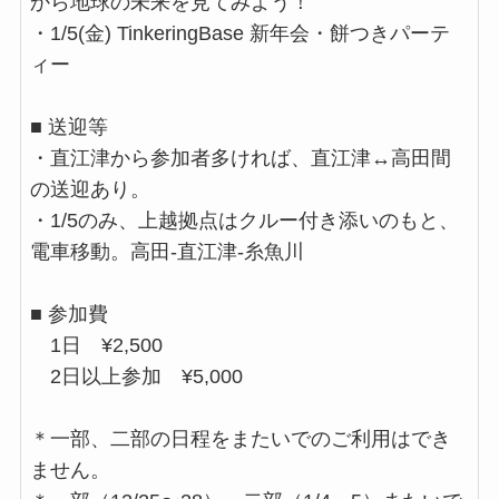
から地球の未来を見てみよう！
・1/5(金) TinkeringBase 新年会・餅つきパーテ
ィー
■ 送迎等
・直江津から参加者多ければ、直江津↔︎高田間
の送迎あり。
・1/5のみ、上越拠点はクルー付き添いのもと、
電車移動。高田-直江津-糸魚川
■ 参加費
1日 ¥2,500
2日以上参加 ¥5,000
＊一部、二部の日程をまたいでのご利用はでき
ません。