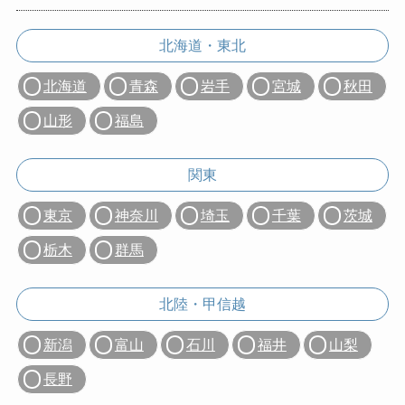
北海道・東北
北海道
青森
岩手
宮城
秋田
山形
福島
関東
東京
神奈川
埼玉
千葉
茨城
栃木
群馬
北陸・甲信越
新潟
富山
石川
福井
山梨
長野