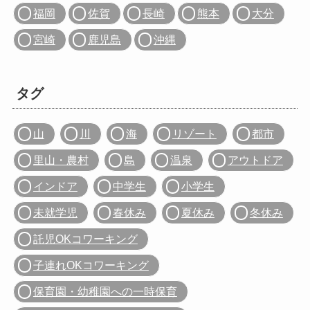
福岡
佐賀
長崎
熊本
大分
宮崎
鹿児島
沖縄
タグ
山
川
海
リゾート
都市
里山・農村
島
温泉
アウトドア
インドア
中学生
小学生
未就学児
春休み
夏休み
冬休み
託児OKコワーキング
子連れOKコワーキング
保育園・幼稚園への一時保育