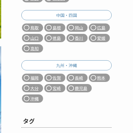
中国・四国
鳥取
島根
岡山
広島
山口
徳島
香川
愛媛
高知
九州・沖縄
福岡
佐賀
長崎
熊本
大分
宮崎
鹿児島
沖縄
タグ