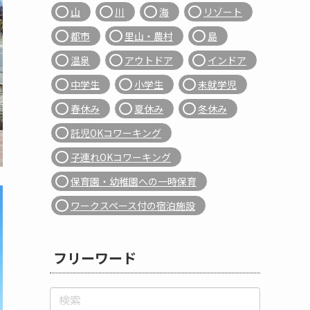
山
川
海
リゾート
都市
里山・農村
島
温泉
アウトドア
インドア
中学生
小学生
未就学児
春休み
夏休み
冬休み
託児OKコワーキング
子連れOKコワーキング
保育園・幼稚園への一時保育
ワークスペース付の宿泊施設
フリーワード