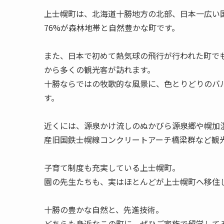
上士幌町は、北海道十勝地方の北部、日本一広い
76%が森林地帯と自然豊かな町です。
また、日本で初めて熱気球の飛行が行われた町で
から多くの観光客が訪れます。
十勝ならではの牧歌的な風景に、色とりどりのバ
す。
近くには、源泉かけ流しのぬかびら源泉郷や幌加
産旧国鉄士幌線コンクリートアーチ橋梁群など観
子育て制度も充実している上士幌町。
園の先生たちも、実はほとんどが上士幌町へ移住
十勝の豊かな自然と、先進技術。
どちらも身近なこの町に、ぜひご家族で留学して