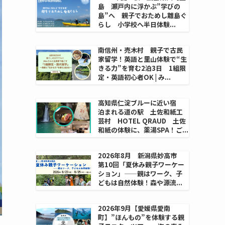
島 瀬戸内に浮かぶ”学びの
島”へ 親子でおためし離島ぐ
らし 小学校へ半日体験...
南信州・売木村 親子で古民
家留学！英語と里山体験で“生
きる力”を育む2泊3日 1組限
定・英語初心者OK | み...
高知県仁淀ブルーに近い宿
泊まれる道の駅 土佐和紙工
芸村 HOTEL QRAUD 土佐
和紙の体験に、薬湯SPA！ご...
2026年8月 新潟県妙高市
第10回「夏休み親子ワーケー
ション」——親はワーク、子
どもは自然体験！森や源流...
2026年9月【愛媛県愛南
町】”ほんもの”を体験する親