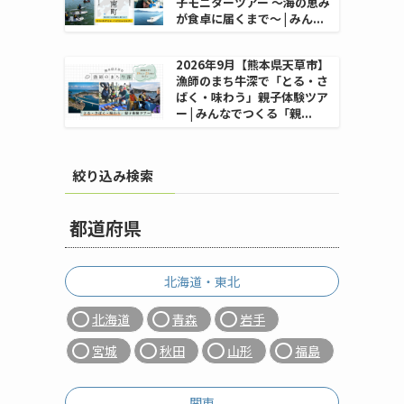
子モニターツアー 〜海の恵み
が食卓に届くまで〜 | みん...
2026年9月【熊本県天草市】
漁師のまち牛深で「とる・さ
ばく・味わう」親子体験ツア
ー | みんなでつくる「親...
絞り込み検索
都道府県
北海道・東北
北海道
青森
岩手
宮城
秋田
山形
福島
関東