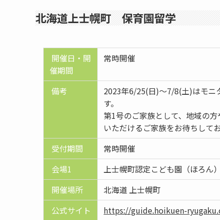
北海道上士幌町 保育園留学
開催日・開
常時開催
催期間
備考
2023年6/25(日)～7/8(
す。
第1号のご家族として、地域の
いただけるご家族をお待ちして
受付期間
常時開催
会場1
上士幌町認定こども園（ほろん
開催場所
北海道 上士幌町
公式サイト
https://guide.hoikuen-ryugaku