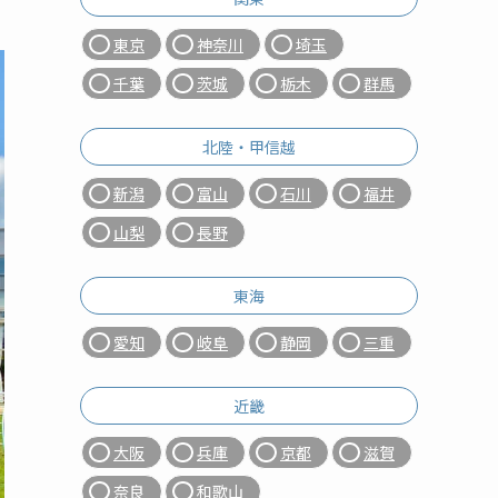
東京
神奈川
埼玉
千葉
茨城
栃木
群馬
北陸・甲信越
新潟
富山
石川
福井
山梨
長野
東海
愛知
岐阜
静岡
三重
近畿
大阪
兵庫
京都
滋賀
奈良
和歌山