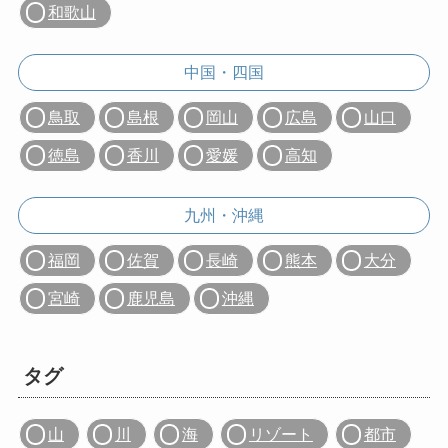
和歌山
中国・四国
鳥取
島根
岡山
広島
山口
徳島
香川
愛媛
高知
九州・沖縄
福岡
佐賀
長崎
熊本
大分
宮崎
鹿児島
沖縄
タグ
山
川
海
リゾート
都市