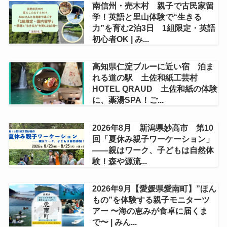
南信州・売木村 親子で古民家留
学！英語と里山体験で“生きる
力”を育む2泊3日 1組限定・英語
初心者OK | み...
高知県仁淀ブルーに近い宿 泊ま
れる道の駅 土佐和紙工芸村
HOTEL QRAUD 土佐和紙の体験
に、薬湯SPA！ご...
2026年8月 新潟県妙高市 第10
回「夏休み親子ワーケーション」
——親はワーク、子どもは自然体
験！森や源流...
2026年9月【愛媛県愛南町】”ほん
もの”を体験する親子モニターツ
アー 〜海の恵みが食卓に届くま
で〜 | みん...