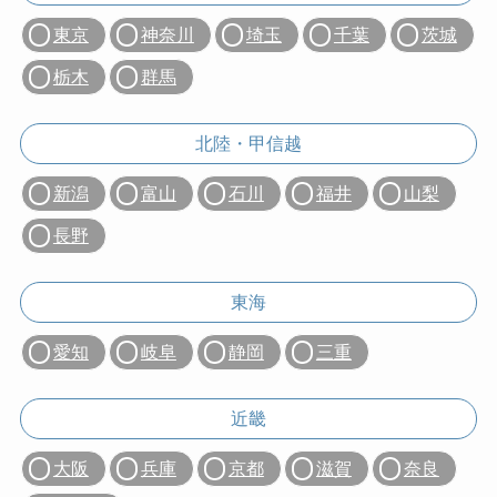
東京
神奈川
埼玉
千葉
茨城
栃木
群馬
北陸・甲信越
新潟
富山
石川
福井
山梨
長野
東海
愛知
岐阜
静岡
三重
近畿
大阪
兵庫
京都
滋賀
奈良