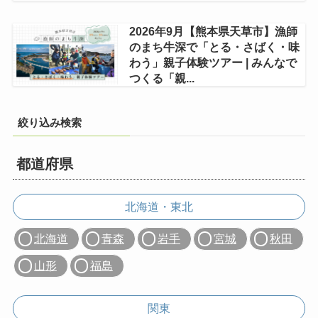
2026年9月【熊本県天草市】漁師
のまち牛深で「とる・さばく・味
わう」親子体験ツアー | みんなで
つくる「親...
絞り込み検索
都道府県
北海道・東北
北海道
青森
岩手
宮城
秋田
山形
福島
関東