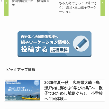
新潟県南魚沼市 保育園留
ちゃん宅でほっこり過ごそ
学
う】 農泊×里山親子ワーケ
ーション!!
ピックアップ情報
2026年夏〜秋 広島県大崎上島
瀬戸内に浮かぶ”学びの島”へ 親
子でおためし離島ぐらし 小学校
へ半日体験...