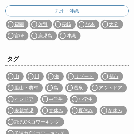
九州・沖縄
福岡
佐賀
長崎
熊本
大分
宮崎
鹿児島
沖縄
タグ
山
川
海
リゾート
都市
里山・農村
島
温泉
アウトドア
インドア
中学生
小学生
未就学児
春休み
夏休み
冬休み
託児OKコワーキング
子連れOKコワーキング