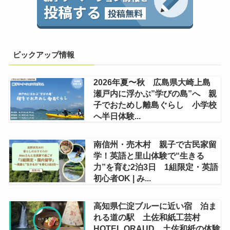
ピックアップ情報
2026年夏〜秋 広島県大崎上島
瀬戸内に浮かぶ”学びの島”へ 親
子でおためし離島ぐらし 小学校
へ半日体験...
南信州・売木村 親子で古民家留
学！英語と里山体験で“生きる
力”を育む2泊3日 1組限定・英語
初心者OK | み...
高知県仁淀ブルーに近い宿 泊ま
れる道の駅 土佐和紙工芸村
HOTEL QRAUD 土佐和紙の体験