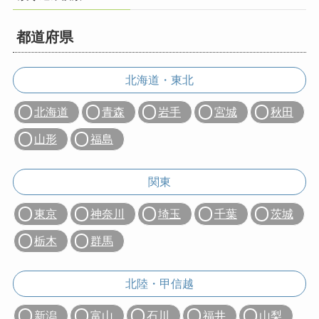
都道府県
北海道・東北
北海道
青森
岩手
宮城
秋田
山形
福島
関東
東京
神奈川
埼玉
千葉
茨城
栃木
群馬
北陸・甲信越
新潟
富山
石川
福井
山梨