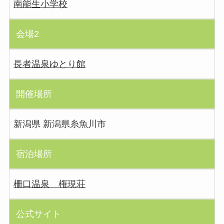
南能生小学校
会場2
長者温泉ゆとり館
開催場所
新潟県 新潟県糸魚川市
宿泊場所
柵口温泉 権現荘
公式サイト