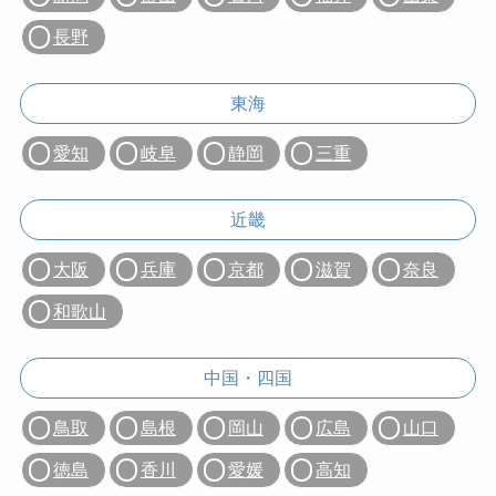
長野
東海
愛知
岐阜
静岡
三重
近畿
大阪
兵庫
京都
滋賀
奈良
和歌山
中国・四国
鳥取
島根
岡山
広島
山口
徳島
香川
愛媛
高知