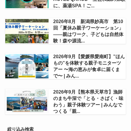
に、薬湯SPA！ご...
2026年8月 新潟県妙高市 第10
回「夏休み親子ワーケーション」
——親はワーク、子どもは自然体
験！森や源流...
2026年9月【愛媛県愛南町】”ほん
もの”を体験する親子モニターツ
アー 〜海の恵みが食卓に届くま
で〜 | みん...
2026年9月【熊本県天草市】漁師
のまち牛深で「とる・さばく・味
わう」親子体験ツアー | みんなで
つくる「親...
絞り込み検索